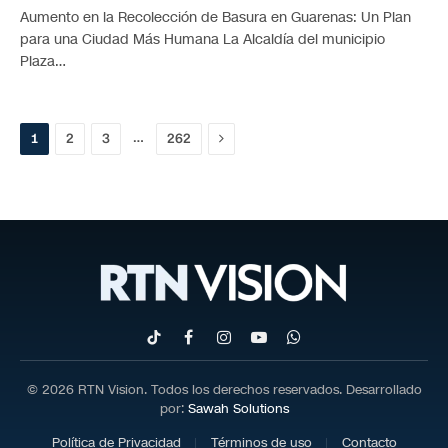
Aumento en la Recolección de Basura en Guarenas: Un Plan
para una Ciudad Más Humana La Alcaldía del municipio
Plaza…
Próximo
…
1
2
3
262
TikTok
Facebook
Instagram
YouTube
WhatsApp
© 2026 RTN Vision. Todos los derechos reservados. Desarrollado
por:
Sawah Solutions
Política de Privacidad
Términos de uso
Contacto