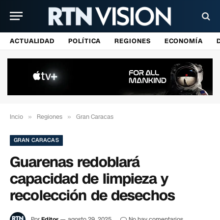
ACTUALIDAD
POLÍTICA
REGIONES
ECONOMÍA
Incio
»
Regiones
»
Gran Caracas
GRAN CARACAS
Guarenas redoblará
capacidad de limpieza y
recolección de desechos
Por
Editor
agosto 29, 2025
No hay comentarios