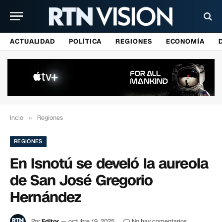
ACTUALIDAD
POLÍTICA
REGIONES
ECONOMÍA
Incio
»
Regiones
REGIONES
En Isnotú se develó la aureola
de San José Gregorio
Hernández
Por
Editor
octubre 19, 2025
No hay comentarios