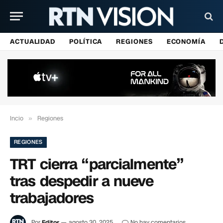
ACTUALIDAD
POLÍTICA
REGIONES
ECONOMÍA
Incio
»
Regiones
REGIONES
TRT cierra “parcialmente”
tras despedir a nueve
trabajadores
Por
Editor
agosto 30, 2025
No hay comentarios