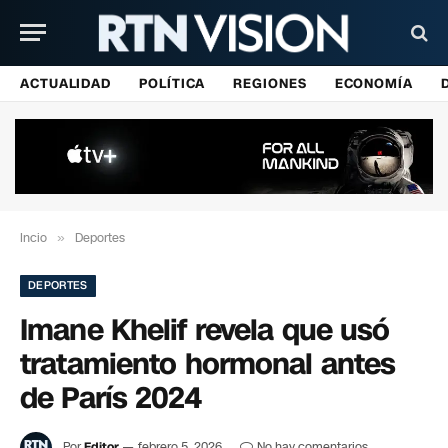
ACTUALIDAD
POLÍTICA
REGIONES
ECONOMÍA
Incio
»
Deportes
DEPORTES
Imane Khelif revela que usó
tratamiento hormonal antes
de París 2024
Por
Editor
febrero 5, 2026
No hay comentarios