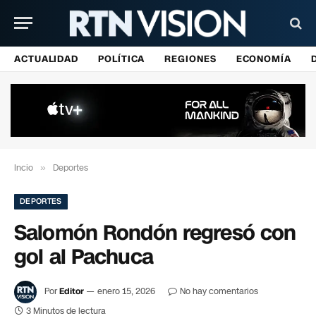
ACTUALIDAD
POLÍTICA
REGIONES
ECONOMÍA
Incio
»
Deportes
DEPORTES
Salomón Rondón regresó con
gol al Pachuca
Por
Editor
enero 15, 2026
No hay comentarios
3 Minutos de lectura