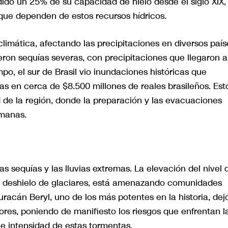
dido un 25% de su capacidad de hielo desde el siglo XIX,
 que dependen de estos recursos hídricos.
climática, afectando las precipitaciones en diversos país
ron sequías severas, con precipitaciones que llegaron a
po, el sur de Brasil vio inundaciones históricas que
as en cerca de $8.500 millones de reales brasileños. Est
d de la región, donde la preparación y las evacuaciones
umanas.
as sequías y las lluvias extremas. La elevación del nivel 
el deshielo de glaciares, está amenazando comunidades
uracán Beryl, uno de los más potentes en la historia, dej
ores, poniendo de manifiesto los riesgos que enfrentan l
 e intensidad de estas tormentas.