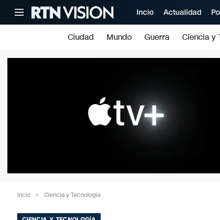
Incio
Actualidad
Po
Ciudad
Mundo
Guerra
Ciencia y 
Incio
»
Ciencia y Tecnología
CIENCIA Y TECNOLOGÍA