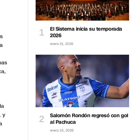
El Sistema inicia su temporada
2026
s
ma
enero 21, 2026
nas
ca,
la
1 y
Salomón Rondón regresó con gol
al Pachuca
a
enero 15, 2026