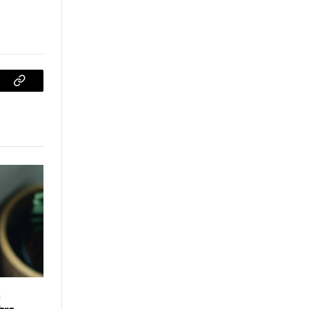
sApp
Copiar
enlace
n