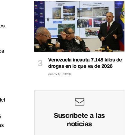
es.
os
Venezuela incauta 7.148 kilos de
drogas en lo que va de 2026
enero 13, 2026
del
Suscríbete a las
ó
noticias
as