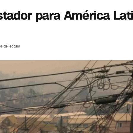
tador para América Lati
os de lectura