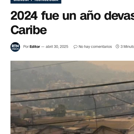
2024 fue un año devas
Caribe
Por
Editor
abril 30, 2025
No hay comentarios
3 Minut