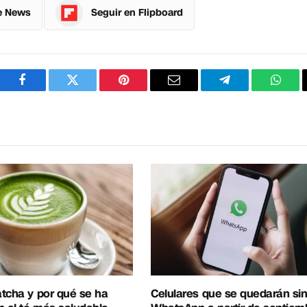
e News
Seguir en Flipboard
Facebook
Twitter
Pinterest
Correo
Telegram
What
electrónico
tcha y por qué se ha
Celulares que se quedarán si