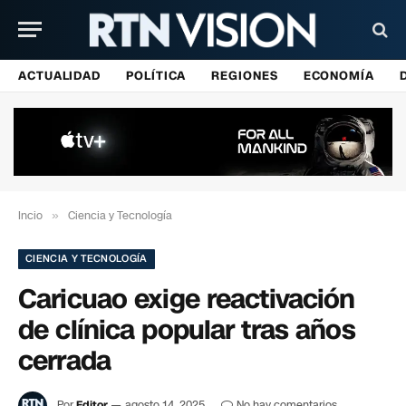
ACTUALIDAD
POLÍTICA
REGIONES
ECONOMÍA
Incio
»
Ciencia y Tecnología
CIENCIA Y TECNOLOGÍA
Caricuao exige reactivación
de clínica popular tras años
cerrada
Por
Editor
agosto 14, 2025
No hay comentarios