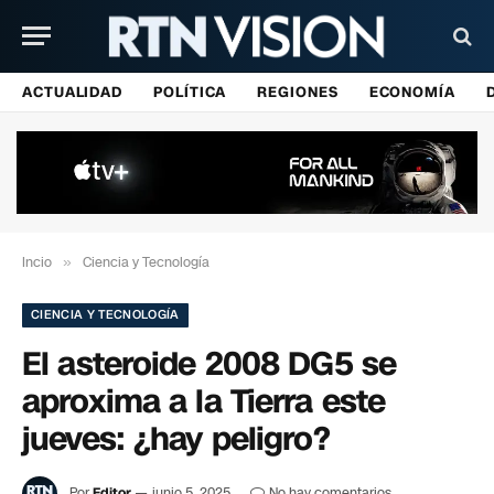
ACTUALIDAD
POLÍTICA
REGIONES
ECONOMÍA
Incio
»
Ciencia y Tecnología
CIENCIA Y TECNOLOGÍA
El asteroide 2008 DG5 se
aproxima a la Tierra este
jueves: ¿hay peligro?
Por
Editor
junio 5, 2025
No hay comentarios