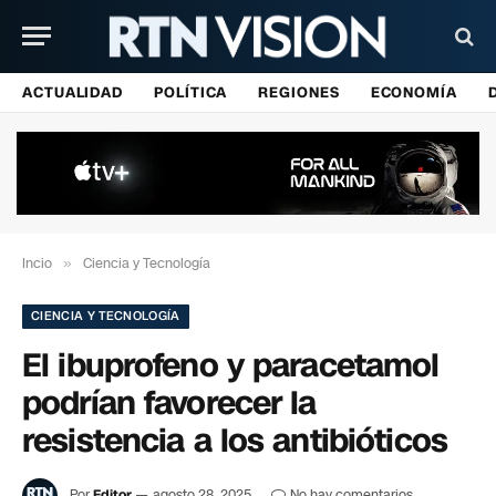
ACTUALIDAD
POLÍTICA
REGIONES
ECONOMÍA
Incio
»
Ciencia y Tecnología
CIENCIA Y TECNOLOGÍA
El ibuprofeno y paracetamol
podrían favorecer la
resistencia a los antibióticos
Por
Editor
agosto 28, 2025
No hay comentarios