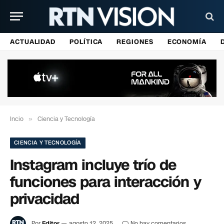
ACTUALIDAD
POLÍTICA
REGIONES
ECONOMÍA
Incio
»
Ciencia y Tecnología
CIENCIA Y TECNOLOGÍA
Instagram incluye trío de
funciones para interacción y
privacidad
Por
Editor
agosto 12, 2025
No hay comentarios