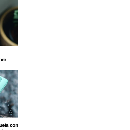
n
mbre
uela con