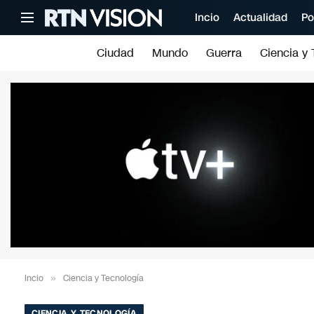
Incio
Actualidad
Po
Ciudad
Mundo
Guerra
Ciencia y 
Incio
»
Ciencia y Tecnología
CIENCIA Y TECNOLOGÍA