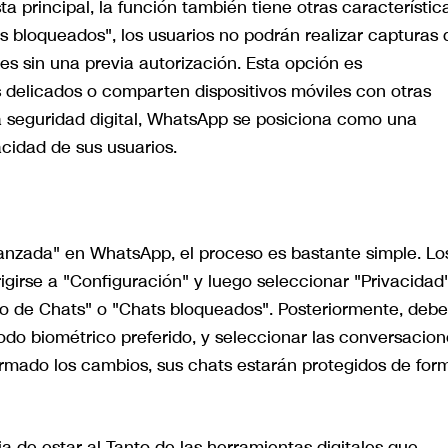
a principal, la función también tiene otras característic
s bloqueados", los usuarios no podrán realizar capturas 
es sin una previa autorización. Esta opción es
 delicados o comparten dispositivos móviles con otras
a seguridad digital, WhatsApp se posiciona como una
acidad de sus usuarios.
vanzada" en WhatsApp, el proceso es bastante simple. Lo
rigirse a "Configuración" y luego seleccionar "Privacidad"
ueo de Chats" o "Chats bloqueados". Posteriormente, deb
odo biométrico preferido, y seleccionar las conversacion
rmado los cambios, sus chats estarán protegidos de for
a de estar al Tanto de las herramientas digitales que