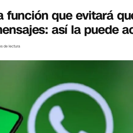
función que evitará qu
ensajes: así la puede ac
os de lectura