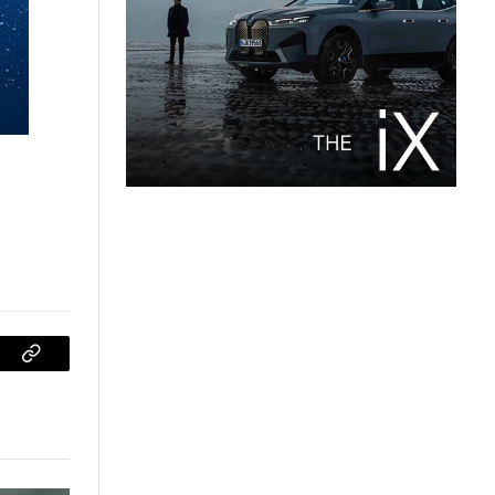
sApp
Copiar
enlace