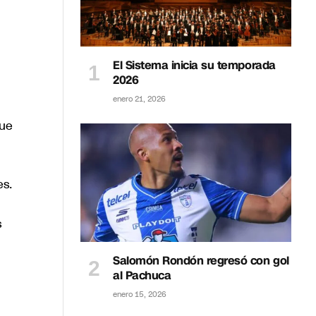
El Sistema inicia su temporada
2026
enero 21, 2026
que
es.
s
Salomón Rondón regresó con gol
al Pachuca
enero 15, 2026