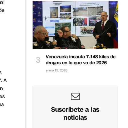
as
de
Venezuela incauta 7.148 kilos de
drogas en lo que va de 2026
enero 13, 2026
s
. A
en
es
ma
Suscríbete a las
noticias