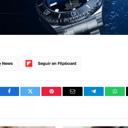
e News
Seguir en Flipboard
Facebook
Twitter
Pinterest
Correo
Telegram
What
electrónico