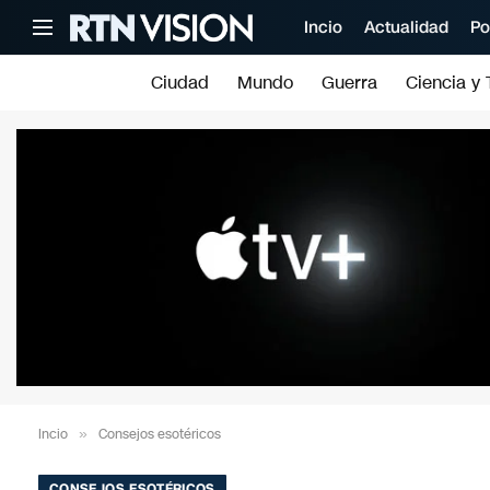
Incio
Actualidad
Po
Ciudad
Mundo
Guerra
Ciencia y 
Incio
»
Consejos esotéricos
CONSEJOS ESOTÉRICOS