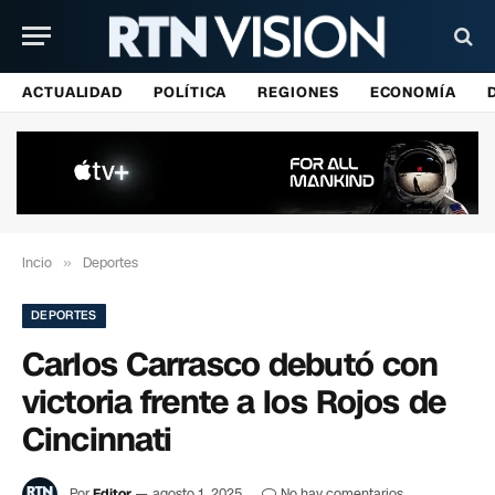
ACTUALIDAD
POLÍTICA
REGIONES
ECONOMÍA
Incio
»
Deportes
DEPORTES
Carlos Carrasco debutó con
victoria frente a los Rojos de
Cincinnati
Por
Editor
agosto 1, 2025
No hay comentarios