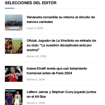
SELECCIONES DEL EDITOR
Venezuela consolida su retorno al circuito de
bancos centrales
mayo 9, 2026
Oficial: Jugador de La Vinotinto es retirado de
su club: “La cuestión disciplinaria está por
encima”
febrero 16, 2026
Imane Khelif revela que usó tratamiento
hormonal antes de París 2024
febrero 5, 2026
LeBron James y Stephen Curry jugarán juntos
en el All-Star
febrero 4, 2026