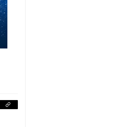
sApp
Copiar
enlace