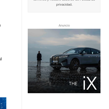
privacidad
.
s
Anuncio
l