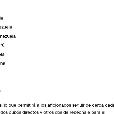
le
ezuela
enezuela
erú
ela
ina
a
s, lo que permitirá a los aficionados seguir de cerca cad
 dos cupos directos y otros dos de repechaje para el