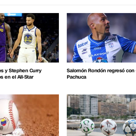
s y Stephen Curry
Salomón Rondón regresó con g
s en el All-Star
Pachuca