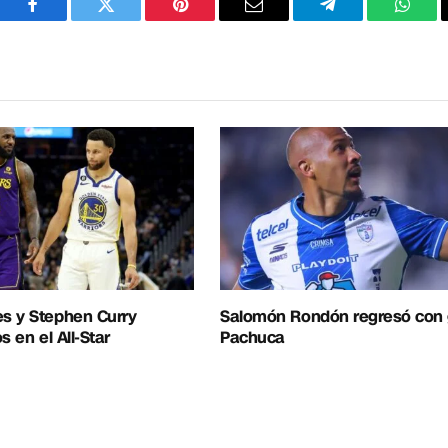
Facebook
Twitter
Pinterest
Correo
Telegram
What
electrónico
s y Stephen Curry
Salomón Rondón regresó con g
s en el All-Star
Pachuca