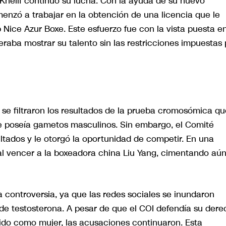
Khelif continuó su lucha. Con la ayuda de su nuevo
enzó a trabajar en la obtención de una licencia que le
Nice Azur Boxe. Este esfuerzo fue con la vista puesta e
raba mostrar su talento sin las restricciones impuestas 
se filtraron los resultados de la prueba cromosómica qu
que poseía gametos masculinos. Sin embargo, el Comité
ltados y le otorgó la oportunidad de competir. En una
al vencer a la boxeadora china Liu Yang, cimentando aú
 la controversia, ya que las redes sociales se inundaron
de testosterona. A pesar de que el COI defendía su der
ido como mujer, las acusaciones continuaron. Esta