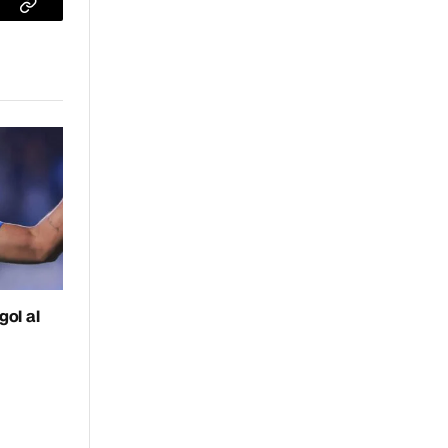
sApp
Copiar
enlace
ol al