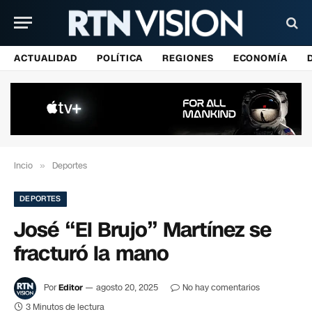
ACTUALIDAD
POLÍTICA
REGIONES
ECONOMÍA
Incio
»
Deportes
DEPORTES
José “El Brujo” Martínez se
fracturó la mano
Por
Editor
agosto 20, 2025
No hay comentarios
3 Minutos de lectura