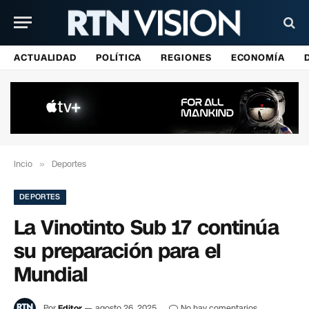
ACTUALIDAD
POLÍTICA
REGIONES
ECONOMÍA
Incio
»
Deportes
DEPORTES
La Vinotinto Sub 17 continúa
su preparación para el
Mundial
Por
Editor
agosto 26, 2025
No hay comentarios