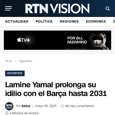
ACTUALIDAD
POLÍTICA
REGIONES
ECONOMÍA
Incio
»
Deportes
DEPORTES
Lamine Yamal prolonga su
idilio con el Barça hasta 2031
Por
Editor
mayo 28, 2025
No hay comentarios
4 Minutos de lectura