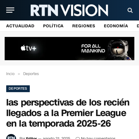
ACTUALIDAD
POLÍTICA
REGIONES
ECONOMÍA
Incio
»
Deportes
DEPORTES
las perspectivas de los recién
llegados a la Premier League
en la temporada 2025-26
Por
Editor
agosto 21, 2025
No hay comentarios