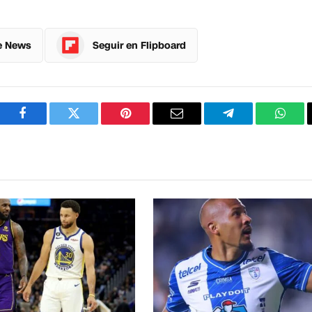
e News
Seguir en Flipboard
Facebook
Twitter
Pinterest
Correo
Telegram
What
electrónico