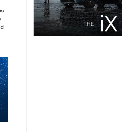
os
s
ad