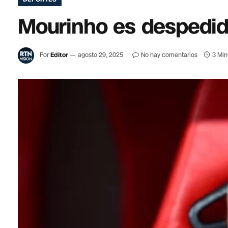
Mourinho es despedid
Por
Editor
agosto 29, 2025
No hay comentarios
3 Min