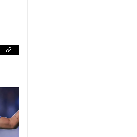
sApp
Copiar
enlace