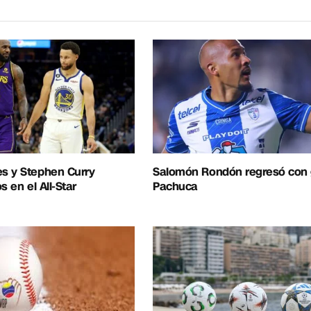
s y Stephen Curry
Salomón Rondón regresó con g
s en el All-Star
Pachuca