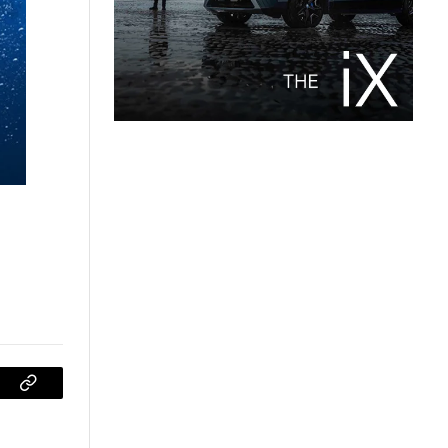
sApp
Copiar
enlace