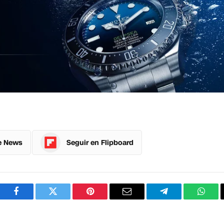
e News
Seguir en Flipboard
Facebook
Twitter
Pinterest
Correo
Telegram
What
electrónico