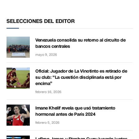
SELECCIONES DEL EDITOR
Venezuela consolida su retorno al circuito de
bancos centrales
mayo 9, 2026
Oficial: Jugador de La Vinotinto es retirado de
su club: “La cuestión disciplinaria está por
encima”
febrero 16, 2026
Imane Khelif revela que usó tratamiento
hormonal antes de París 2024
febrero 5, 2026