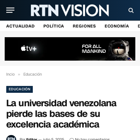
ACTUALIDAD
POLÍTICA
REGIONES
ECONOMÍA
Incio
»
Educación
EDUCACIÓN
La universidad venezolana
pierde las bases de su
excelencia académica
Por
Editor
julio 5, 2025
No hay comentarios