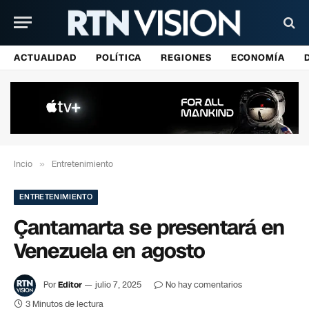
ACTUALIDAD
POLÍTICA
REGIONES
ECONOMÍA
Incio
»
Entretenimiento
ENTRETENIMIENTO
Çantamarta se presentará en
Venezuela en agosto
Por
Editor
julio 7, 2025
No hay comentarios
3 Minutos de lectura