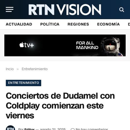
ACTUALIDAD
POLÍTICA
REGIONES
ECONOMÍA
Incio
»
Entretenimiento
ENTRETENIMIENTO
Conciertos de Dudamel con
Coldplay comienzan este
viernes
Por
Editor
agosto 21, 2025
No hay comentarios