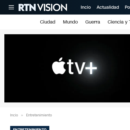
Incio
Actualidad
Po
Ciudad
Mundo
Guerra
Ciencia y 
Incio
»
Entretenimiento
ENTRETENIMIENTO