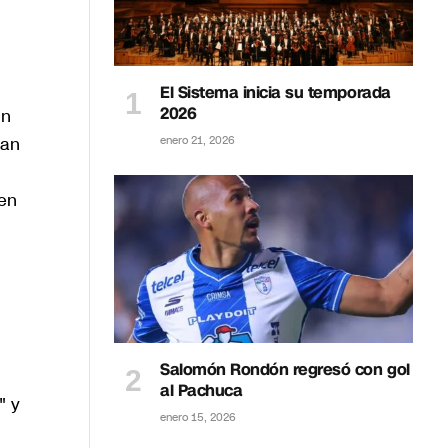
El Sistema inicia su temporada
2026
un
ian
enero 21, 2026
 en
Salomón Rondón regresó con gol
al Pachuca
" y
enero 15, 2026