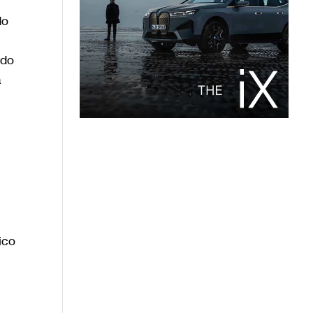
do
ido
a
ico