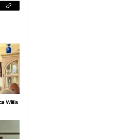
sApp
Copiar
enlace
e Willis