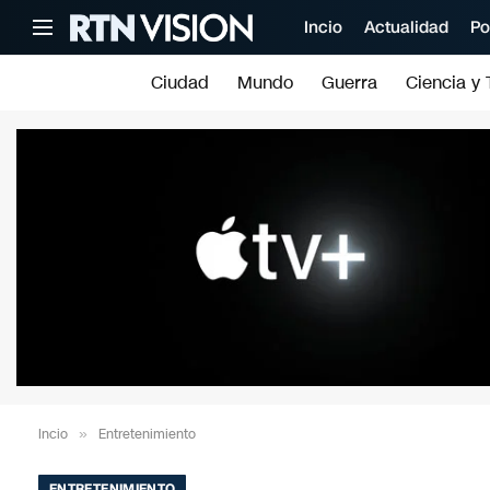
Incio
Actualidad
Po
Ciudad
Mundo
Guerra
Ciencia y 
Incio
»
Entretenimiento
ENTRETENIMIENTO