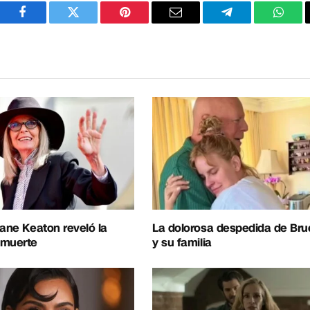
Facebook
Twitter
Pinterest
Correo
Telegram
What
electrónico
iane Keaton reveló la
La dolorosa despedida de Bruc
 muerte
y su familia