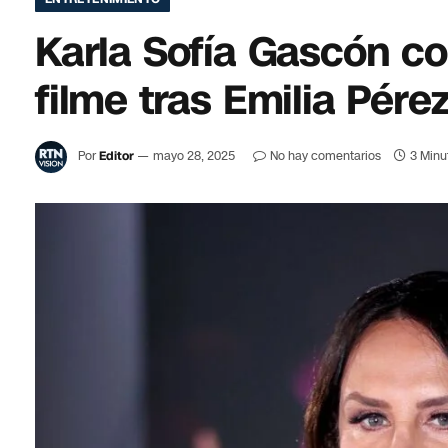
Karla Sofía Gascón co
filme tras Emilia Pére
Por
Editor
mayo 28, 2025
No hay comentarios
3 Minu