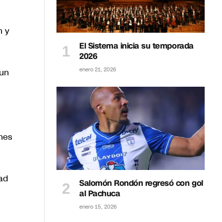
n y
El Sistema inicia su temporada
2026
enero 21, 2026
 un
ones
dad
Salomón Rondón regresó con gol
al Pachuca
enero 15, 2026