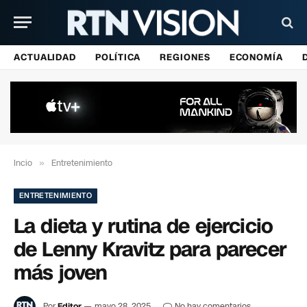
ACTUALIDAD
POLÍTICA
REGIONES
ECONOMÍA
Incio
»
Entretenimiento
ENTRETENIMIENTO
La dieta y rutina de ejercicio
de Lenny Kravitz para parecer
más joven
Por
Editor
mayo 28, 2025
No hay comentarios