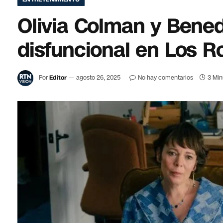
Olivia Colman y Bene
disfuncional en Los R
Por
Editor
agosto 26, 2025
No hay comentarios
3 Min