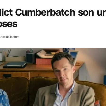
dict Cumberbatch son un
oses
utos de lectura