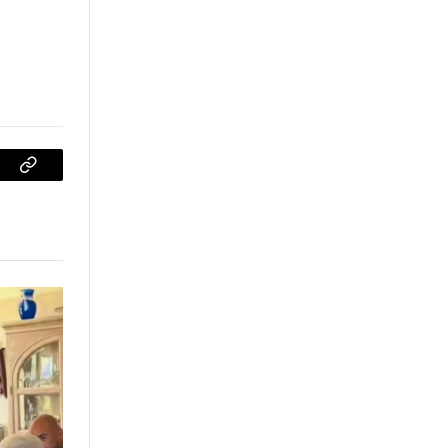
sApp
Copiar
enlace