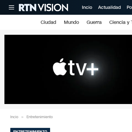
Incio
Actualidad
Po
Ciudad
Mundo
Guerra
Ciencia y 
Incio
»
Entretenimiento
ENTRETENIMIENTO