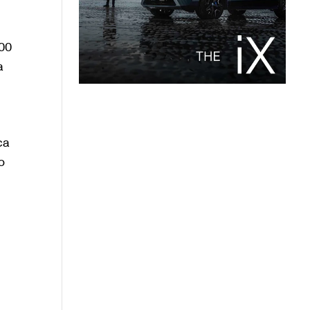
300
a
ca
o