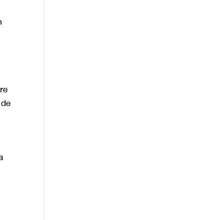
n
re
 de
a