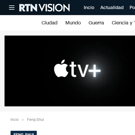
Incio
Actualidad
Po
Ciudad
Mundo
Guerra
Ciencia y 
Incio
»
Feng Shui
FENG SHUI