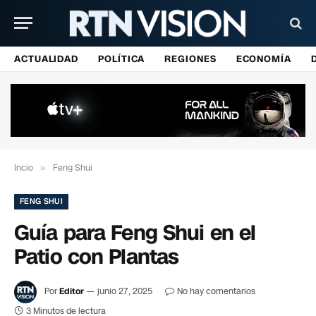
ACTUALIDAD
POLÍTICA
REGIONES
ECONOMÍA
Incio
»
Feng Shui
FENG SHUI
Guía para Feng Shui en el
Patio con Plantas
Por
Editor
junio 27, 2025
No hay comentarios
3 Minutos de lectura