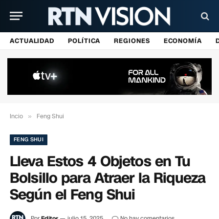
ACTUALIDAD
POLÍTICA
REGIONES
ECONOMÍA
Incio
»
Feng Shui
FENG SHUI
Lleva Estos 4 Objetos en Tu
Bolsillo para Atraer la Riqueza
Según el Feng Shui
Por
Editor
julio 15, 2025
No hay comentarios