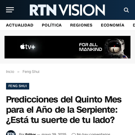
ACTUALIDAD
POLÍTICA
REGIONES
ECONOMÍA
Incio
»
Feng Shui
FENG SHUI
Predicciones del Quinto Mes
para el Año de la Serpiente:
¿Está tu suerte de tu lado?
Por
Editor
mayo 29, 2025
No hay comentarios