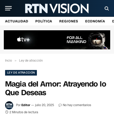
ACTUALIDAD
POLÍTICA
REGIONES
ECONOMÍA
Incio
»
Ley de atracción
LEY DE ATRACCIÓN
Magia del Amor: Atrayendo lo
Que Deseas
Por
Editor
julio 20, 2025
No hay comentarios
2 Minutos de lectura