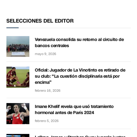
SELECCIONES DEL EDITOR
Venezuela consolida su retorno al circuito de
bancos centrales
mayo 9, 2026
Oficial: Jugador de La Vinotinto es retirado de
su club: “La cuestión disciplinaria está por
encima”
febrero 16, 2026
Imane Khelif revela que usó tratamiento
hormonal antes de París 2024
febrero 5, 2026