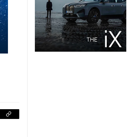
sApp
Copiar
enlace