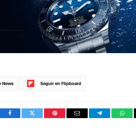
e News
Seguir en Flipboard
Facebook
Twitter
Pinterest
Correo
Telegram
What
electrónico