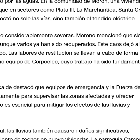
do por las aguas. En la comunidad de Morón, una viviend
 que en sectores como Plata III, La Marchantica, Santa C
ectó no solo las vías, sino también el tendido eléctrico.
sido considerablemente severas. Moreno mencionó que si
aunque varios ya han sido recuperados. Este caos dejó al
ico. Las labores de restitución se llevan a cabo de forma
rio equipo de Corpoelec, cuyo trabajo ha sido fundament
calde destacó que equipos de emergencia y la Fuerza d
amente para supervisar las zonas afectadas y ofrecer
 es esencial para mitigar los efectos de las lluvias y
.
l, las lluvias también causaron daños significativos,
amiento de techos en nueve viviendas. La parroquia Camp