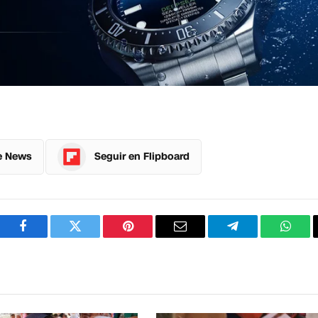
e News
Seguir en Flipboard
Facebook
Twitter
Pinterest
Correo
Telegram
What
electrónico