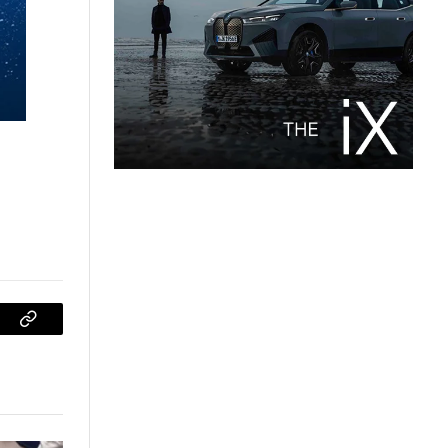
sApp
Copiar
enlace