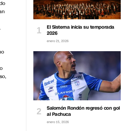
ado
han
El Sistema inicia su temporada
.
2026
enero 21, 2026
no
do
so,
Salomón Rondón regresó con gol
al Pachuca
enero 15, 2026