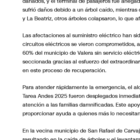
dañados, y el terminal de pasajeros fue anega
sufrió daños debido a un árbol caído, mientras
y La Beatriz, otros árboles colapsaron, lo que af
Las afectaciones al suministro eléctrico han 
circuitos eléctricos se vieron comprometidos, 
60% del municipio de Valera sin servicio eléctr
seccionada gracias al esfuerzo del extraordina
en este proceso de recuperación.
Para atender rápidamente la emergencia, el al
Tarea Andes 2025 fueron desplegados inmediat
atención a las familias damnificadas. Este apoyo
proporcionar ayuda a quienes más lo necesitan
En la vecina municipio de San Rafael de Carvaja
resultando en la caída de árboles y el levant