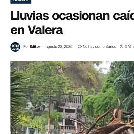
Lluvias ocasionan caíd
en Valera
Por
Editor
agosto 28, 2025
No hay comentarios
3 Min