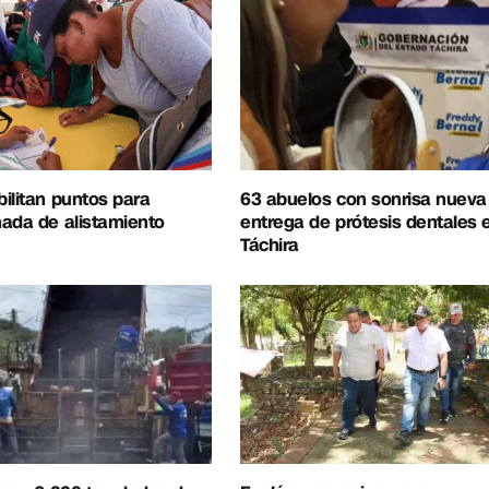
ilitan puntos para
63 abuelos con sonrisa nueva
ada de alistamiento
entrega de prótesis dentales 
Táchira