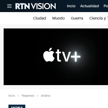
Incio
Actualidad
Po
Ciudad
Mundo
Guerra
Ciencia y 
Incio
»
Regiones
»
Andina
ANDINA