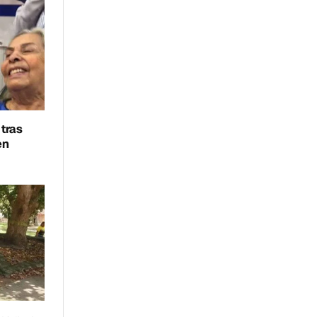
 tras
en