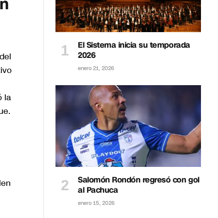
ón
El Sistema inicia su temporada
2026
del
ivo
enero 21, 2026
 la
ue.
Salomón Rondón regresó con gol
len
al Pachuca
enero 15, 2026