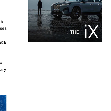
na
ases
ada
mo
na y