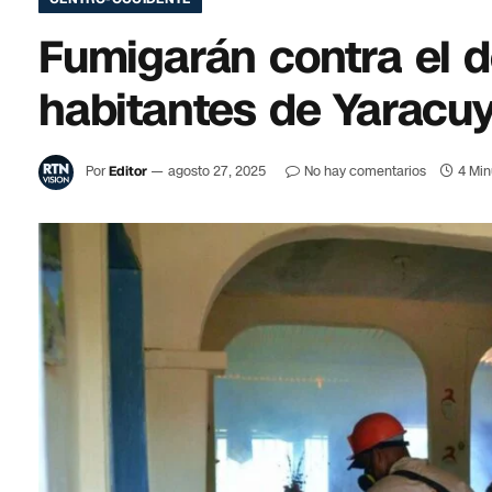
Fumigarán contra el 
habitantes de Yaracu
Por
Editor
agosto 27, 2025
No hay comentarios
4 Min