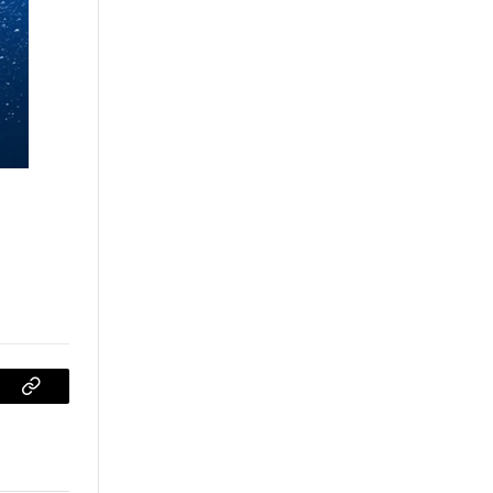
sApp
Copiar
enlace