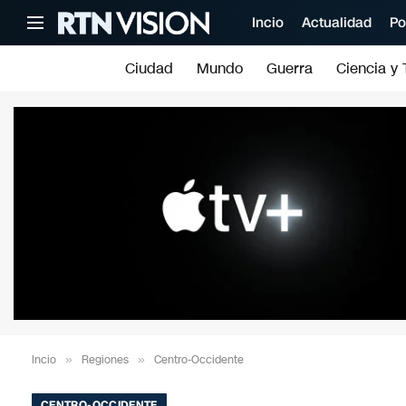
Incio
Actualidad
Po
Ciudad
Mundo
Guerra
Ciencia y 
Incio
»
Regiones
»
Centro-Occidente
CENTRO-OCCIDENTE