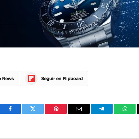
e News
Seguir en Flipboard
Facebook
Twitter
Pinterest
Correo
Telegram
What
electrónico