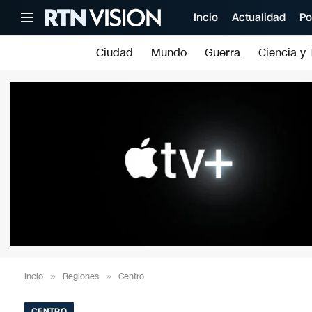
Incio
Actualidad
Po
Ciudad
Mundo
Guerra
Ciencia y 
Incio
»
Regiones
»
Centro
CENTRO