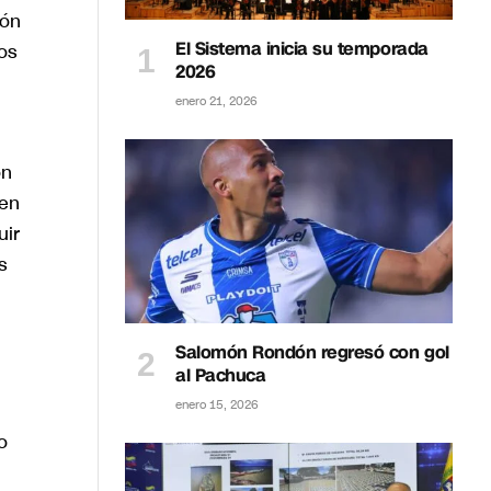
ión
El Sistema inicia su temporada
os
2026
enero 21, 2026
on
nen
uir
s
Salomón Rondón regresó con gol
al Pachuca
enero 15, 2026
o