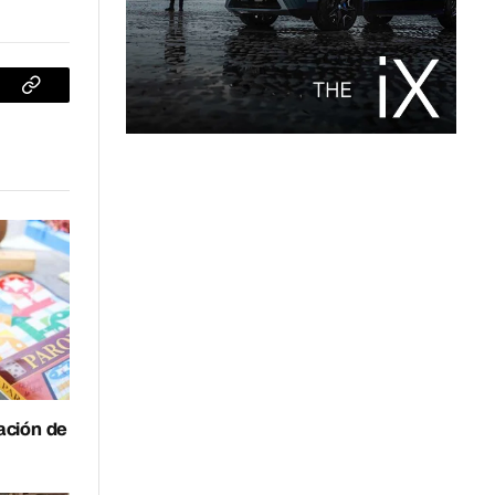
sApp
Copiar
enlace
ración de