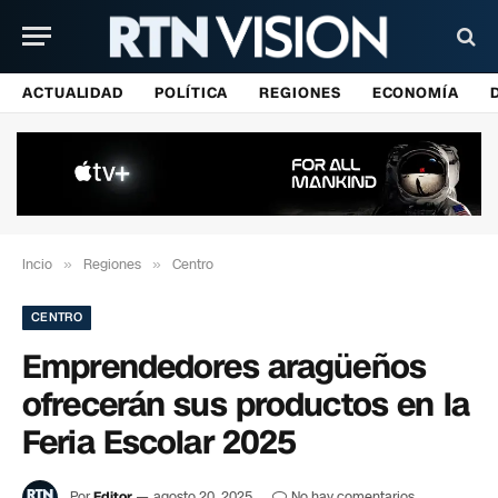
ACTUALIDAD
POLÍTICA
REGIONES
ECONOMÍA
Incio
»
Regiones
»
Centro
CENTRO
Emprendedores aragüeños
ofrecerán sus productos en la
Feria Escolar 2025
Por
Editor
agosto 20, 2025
No hay comentarios