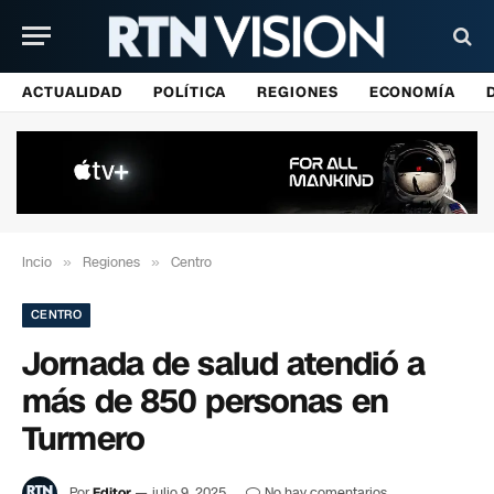
ACTUALIDAD
POLÍTICA
REGIONES
ECONOMÍA
Incio
»
Regiones
»
Centro
CENTRO
Jornada de salud atendió a
más de 850 personas en
Turmero
Por
Editor
julio 9, 2025
No hay comentarios