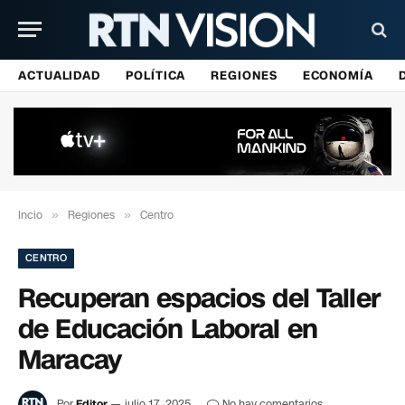
ACTUALIDAD
POLÍTICA
REGIONES
ECONOMÍA
Incio
»
Regiones
»
Centro
CENTRO
Recuperan espacios del Taller
de Educación Laboral en
Maracay
Por
Editor
julio 17, 2025
No hay comentarios