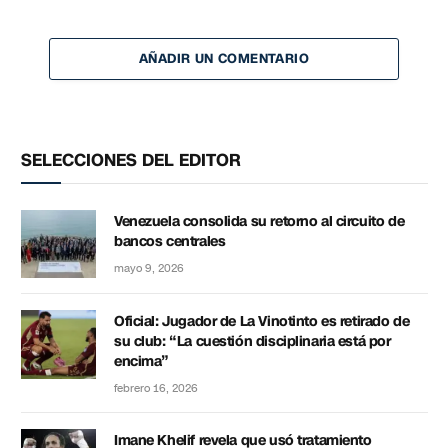
AÑADIR UN COMENTARIO
SELECCIONES DEL EDITOR
Venezuela consolida su retorno al circuito de
bancos centrales
mayo 9, 2026
Oficial: Jugador de La Vinotinto es retirado de
su club: “La cuestión disciplinaria está por
encima”
febrero 16, 2026
Imane Khelif revela que usó tratamiento