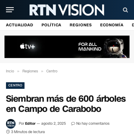
ACTUALIDAD
POLÍTICA
REGIONES
ECONOMÍA
Incio
»
Regiones
»
Centro
CENTRO
Siembran más de 600 árboles
en Campo de Carabobo
Por
Editor
agosto 2, 2025
No hay comentarios
3 Minutos de lectura