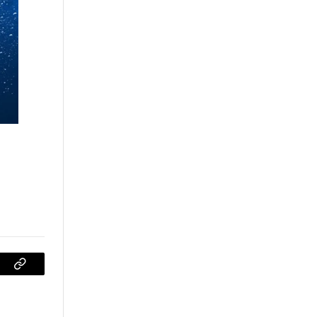
sApp
Copiar
enlace