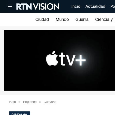
Incio
Actualidad
Po
Ciudad
Mundo
Guerra
Ciencia y 
Incio
»
Regiones
»
Guayana
GUAYANA