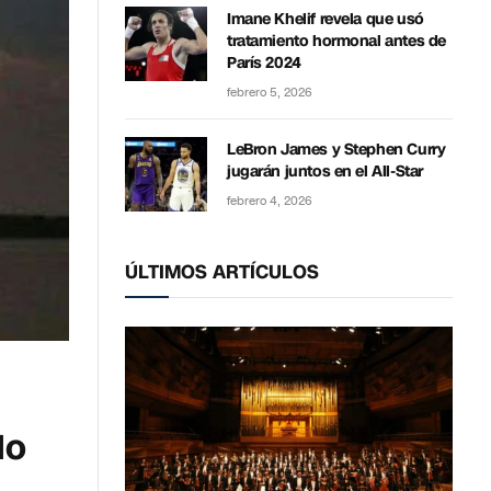
Imane Khelif revela que usó
tratamiento hormonal antes de
París 2024
febrero 5, 2026
LeBron James y Stephen Curry
jugarán juntos en el All-Star
febrero 4, 2026
ÚLTIMOS ARTÍCULOS
do