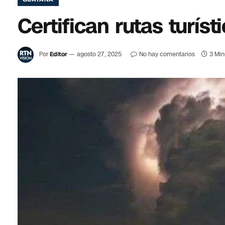
Certifican rutas turíst
Por
Editor
agosto 27, 2025
No hay comentarios
3 Min