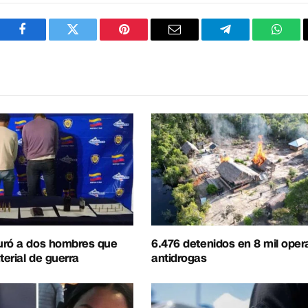
Facebook
Twitter
Pinterest
Correo
Telegram
What
electrónico
uró a dos hombres que
6.476 detenidos en 8 mil oper
erial de guerra
antidrogas