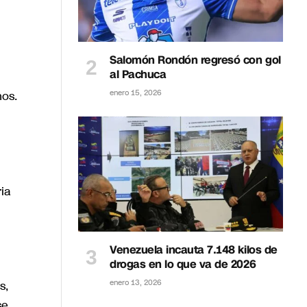
Salomón Rondón regresó con gol
al Pachuca
enero 15, 2026
hos.
ia
Venezuela incauta 7.148 kilos de
drogas en lo que va de 2026
enero 13, 2026
s,
se