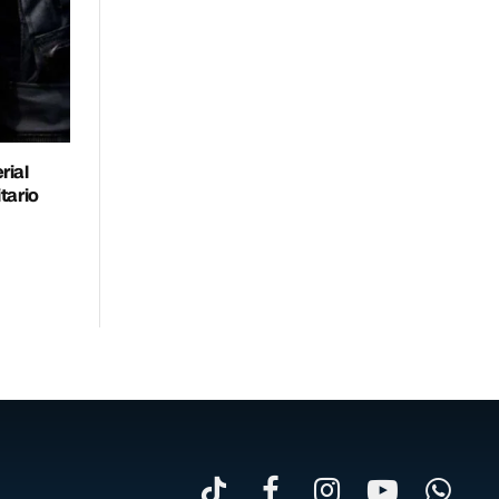
rial
tario