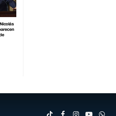
Nicolás
parecen
 de