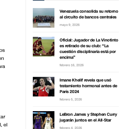
Venezuela consolida su retorno
al circuito de bancos centrales
mayo 9, 2026
Oficial: Jugador de La Vinotinto
es retirado de su club: “La
os
cuestión disciplinaria está por
on
encima”
iva
febrero 16, 2026
Imane Khelif revela que usó
tratamiento hormonal antes de
París 2024
febrero 5, 2026
LeBron James y Stephen Curry
tar
jugarán juntos en el All-Star
, el
febrero 4, 2026