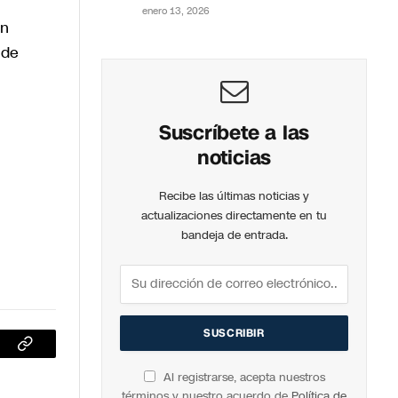
enero 13, 2026
in
 de
Suscríbete a las
noticias
Recibe las últimas noticias y
actualizaciones directamente en tu
bandeja de entrada.
sApp
Copiar
Al registrarse, acepta nuestros
enlace
términos y nuestro acuerdo de
Política de