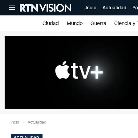
Incio
Actualidad
Po
Ciudad
Mundo
Guerra
Ciencia y 
Incio
»
Actualidad
ACTUALIDAD