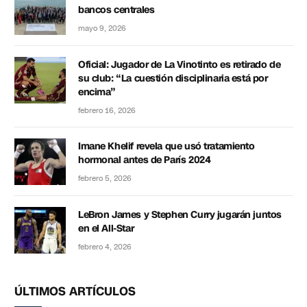
bancos centrales
mayo 9, 2026
Oficial: Jugador de La Vinotinto es retirado de
su club: “La cuestión disciplinaria está por
encima”
febrero 16, 2026
Imane Khelif revela que usó tratamiento
hormonal antes de París 2024
febrero 5, 2026
LeBron James y Stephen Curry jugarán juntos
en el All-Star
febrero 4, 2026
ÚLTIMOS ARTÍCULOS