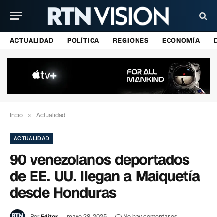
ACTUALIDAD
POLÍTICA
REGIONES
ECONOMÍA
Incio
»
Actualidad
ACTUALIDAD
90 venezolanos deportados
de EE. UU. llegan a Maiquetía
desde Honduras
Por
Editor
mayo 28, 2025
No hay comentarios