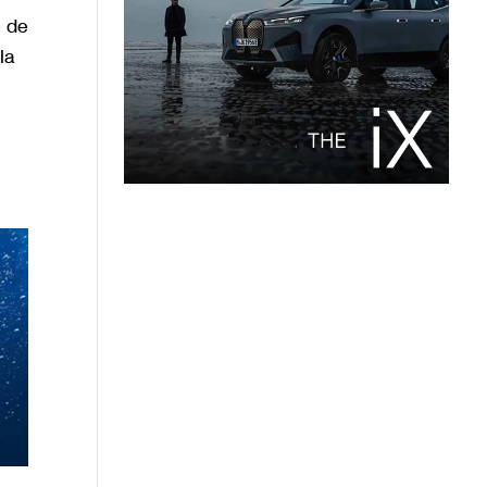
e de
la