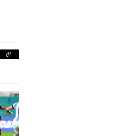
sApp
Copiar
enlace