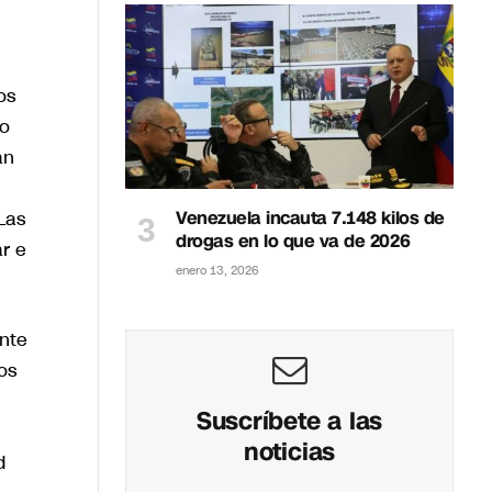
os
to
an
Las
Venezuela incauta 7.148 kilos de
drogas en lo que va de 2026
r e
enero 13, 2026
ente
os
Suscríbete a las
noticias
d