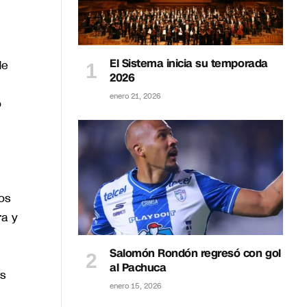
El Sistema inicia su temporada
de
2026
enero 21, 2026
o
os
ra y
Salomón Rondón regresó con gol
al Pachuca
s
enero 15, 2026